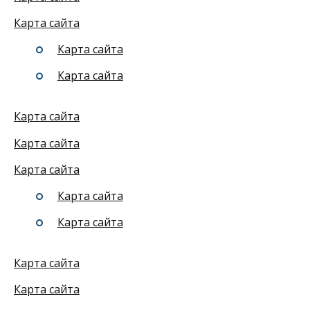
Карта сайта
Карта сайта
Карта сайта
Карта сайта
Карта сайта
Карта сайта
Карта сайта
Карта сайта
Карта сайта
Карта сайта