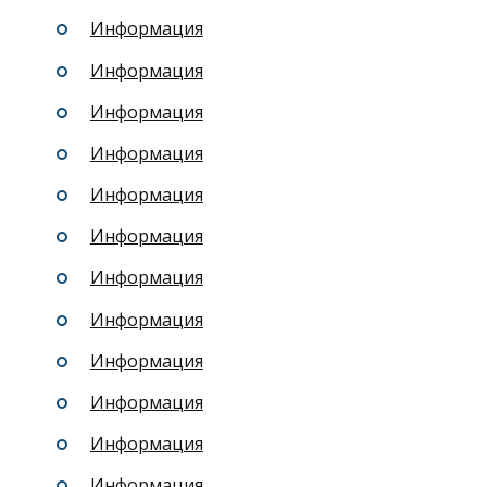
Информация
Информация
Информация
Информация
Информация
Информация
Информация
Информация
Информация
Информация
Информация
Информация