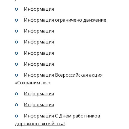
Информация
Информация ограничено движение
Информация
Информация
Информация
Информация
Информация Всероссийская акция
«Сохраним лес»
Информация
Информация
Информация C Днем работников
дорожного хозяйства!