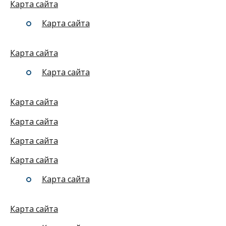
Карта сайта
Карта сайта
Карта сайта
Карта сайта
Карта сайта
Карта сайта
Карта сайта
Карта сайта
Карта сайта
Карта сайта