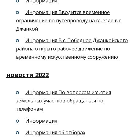
Информация
Информация Вводится временное
ограничение по путепроводу на въезде в г.
Джанкой
Информация В с. Победное Джанкойского
района открыто рабочее движение по
временному искусственному сооружению
новости 2022
Информация По вопросам изъятия
земельных участков обращаться по
телефонам
Информация
Информация об отборах