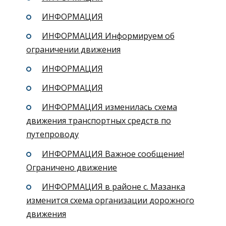
ИНФОРМАЦИЯ
ИНФОРМАЦИЯ Информируем об
ограничении движения
ИНФОРМАЦИЯ
ИНФОРМАЦИЯ
ИНФОРМАЦИЯ изменилась схема
движения транспортных средств по
путепроводу
ИНФОРМАЦИЯ Важное сообщение!
Ограничено движение
ИНФОРМАЦИЯ в районе с. Мазанка
изменится схема организации дорожного
движения