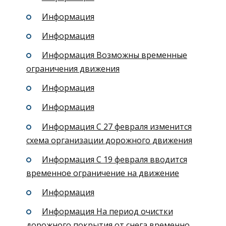
Информация
Информация
Информация Возможны временные
ограничения движения
Информация
Информация
Информация С 27 февраля изменится
схема организации дорожного движения
Информация С 19 февраля вводится
временное ограничение на движение
Информация
Информация На период очистки
дорожного покрытия от снега временно