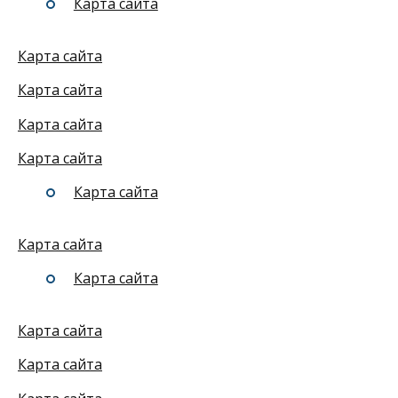
Карта сайта
Карта сайта
Карта сайта
Карта сайта
Карта сайта
Карта сайта
Карта сайта
Карта сайта
Карта сайта
Карта сайта