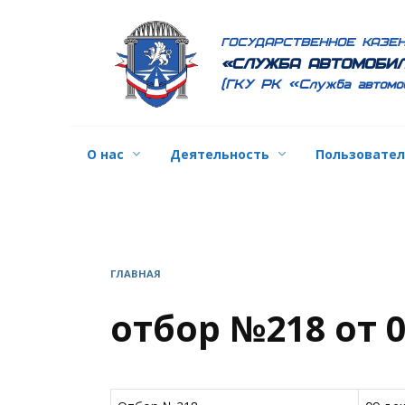
Перейти
к
ГОСУДАРСТВЕННОЕ КАЗЕ
содержанию
«СЛУЖБА АВТОМОБИЛ
(ГКУ РК «Служба автомо
О нас
Деятельность
Пользовате
ГЛАВНАЯ
отбор №218 от 0