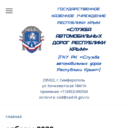
Перейти
ГОСУДАРСТВЕННОЕ
к
КАЗЕННОЕ УЧРЕЖДЕНИЕ
содержанию
РЕСПУБЛИКИ КРЫМ
«СЛУЖБА
АВТОМОБИЛЬНЫХ
ДОРОГ РЕСПУБЛИКИ
КРЫМ»
(ГКУ РК «Служба
автомобильных дорог
Республики Крым»)
295022, г. Симферополь
ул. Кечкеметская 184/1А
приемная: +7 (3652) 692563
эл.почта: sad@sad.rk.gov.ru
ГЛАВНАЯ