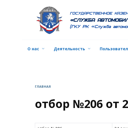
Перейти
к
ГОСУДАРСТВЕННОЕ КАЗЕ
содержанию
«СЛУЖБА АВТОМОБИЛ
(ГКУ РК «Служба автомо
О нас
Деятельность
Пользовате
ГЛАВНАЯ
отбор №206 от 2