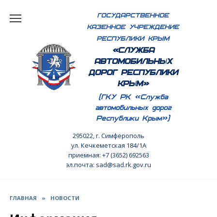
Перейти
ГОСУДАРСТВЕННОЕ
к
КАЗЕННОЕ УЧРЕЖДЕНИЕ
содержанию
РЕСПУБЛИКИ КРЫМ
«СЛУЖБА
АВТОМОБИЛЬНЫХ
ДОРОГ РЕСПУБЛИКИ
КРЫМ»
(ГКУ РК «Служба
автомобильных дорог
Республики Крым»)
295022, г. Симферополь
ул. Кечкеметская 184/1А
приемная: +7 (3652) 692563
эл.почта: sad@sad.rk.gov.ru
ГЛАВНАЯ
»
НОВОСТИ