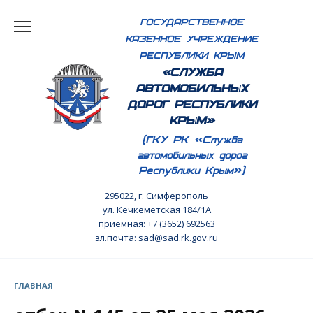
Перейти
ГОСУДАРСТВЕННОЕ
к
КАЗЕННОЕ УЧРЕЖДЕНИЕ
содержанию
РЕСПУБЛИКИ КРЫМ
«СЛУЖБА
АВТОМОБИЛЬНЫХ
ДОРОГ РЕСПУБЛИКИ
КРЫМ»
(ГКУ РК «Служба
автомобильных дорог
Республики Крым»)
295022, г. Симферополь
ул. Кечкеметская 184/1А
приемная: +7 (3652) 692563
эл.почта: sad@sad.rk.gov.ru
ГЛАВНАЯ