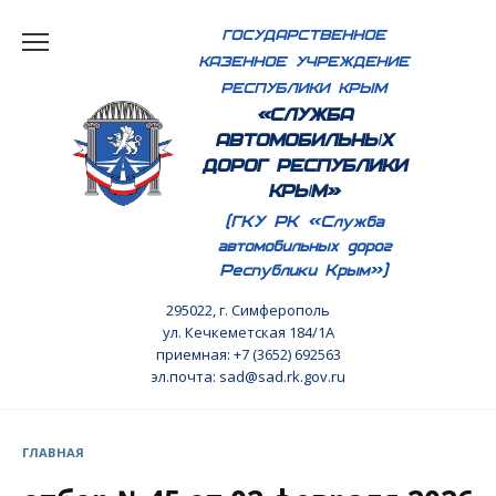
Перейти
ГОСУДАРСТВЕННОЕ
к
КАЗЕННОЕ УЧРЕЖДЕНИЕ
содержанию
РЕСПУБЛИКИ КРЫМ
«СЛУЖБА
АВТОМОБИЛЬНЫХ
ДОРОГ РЕСПУБЛИКИ
КРЫМ»
(ГКУ РК «Служба
автомобильных дорог
Республики Крым»)
295022, г. Симферополь
ул. Кечкеметская 184/1А
приемная: +7 (3652) 692563
эл.почта: sad@sad.rk.gov.ru
ГЛАВНАЯ