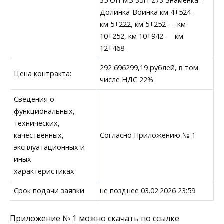
35 ОП МЗ 35Н-273 Знаменка-
Долинка-Воинка км 4+524 —
км 5+222, км 5+252 — км
10+252, км 10+942 — км
12+468
292 696299,19 рублей, в том
Цена контракта:
числе НДС 22%
Сведения о
функциональных,
технических,
качественных,
Согласно Приложению № 1
эксплуатационных и
иных
характеристиках
Срок подачи заявки
не позднее 03.02.2026 23:59
Приложение № 1 можно скачать по
ссылке