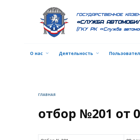
Перейти
к
ГОСУДАРСТВЕННОЕ КАЗЕ
содержанию
«СЛУЖБА АВТОМОБИЛ
(ГКУ РК «Служба автомо
О нас
Деятельность
Пользовате
ГЛАВНАЯ
отбор №201 от 0