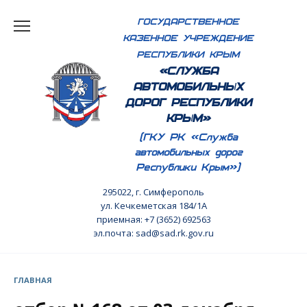
Перейти
ГОСУДАРСТВЕННОЕ
к
КАЗЕННОЕ УЧРЕЖДЕНИЕ
содержанию
РЕСПУБЛИКИ КРЫМ
«СЛУЖБА
АВТОМОБИЛЬНЫХ
ДОРОГ РЕСПУБЛИКИ
КРЫМ»
(ГКУ РК «Служба
автомобильных дорог
Республики Крым»)
295022, г. Симферополь
ул. Кечкеметская 184/1А
приемная: +7 (3652) 692563
эл.почта: sad@sad.rk.gov.ru
ГЛАВНАЯ