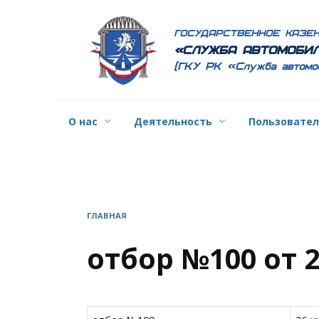
Перейти
к
ГОСУДАРСТВЕННОЕ КАЗЕ
содержанию
«СЛУЖБА АВТОМОБИЛ
(ГКУ РК «Служба автомо
О нас
Деятельность
Пользовате
ГЛАВНАЯ
отбор №100 от 2