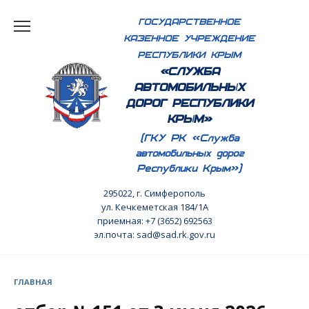
Перейти
ГОСУДАРСТВЕННОЕ
к
КАЗЕННОЕ УЧРЕЖДЕНИЕ
содержанию
РЕСПУБЛИКИ КРЫМ
«СЛУЖБА
АВТОМОБИЛЬНЫХ
ДОРОГ РЕСПУБЛИКИ
КРЫМ»
(ГКУ РК «Служба
автомобильных дорог
Республики Крым»)
295022, г. Симферополь
ул. Кечкеметская 184/1А
приемная: +7 (3652) 692563
эл.почта: sad@sad.rk.gov.ru
ГЛАВНАЯ