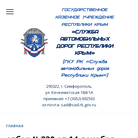
Перейти
ГОСУДАРСТВЕННОЕ
к
КАЗЕННОЕ УЧРЕЖДЕНИЕ
содержанию
РЕСПУБЛИКИ КРЫМ
«СЛУЖБА
АВТОМОБИЛЬНЫХ
ДОРОГ РЕСПУБЛИКИ
КРЫМ»
(ГКУ РК «Служба
автомобильных дорог
Республики Крым»)
295022, г. Симферополь
ул. Кечкеметская 184/1А
приемная: +7 (3652) 692563
эл.почта: sad@sad.rk.gov.ru
ГЛАВНАЯ