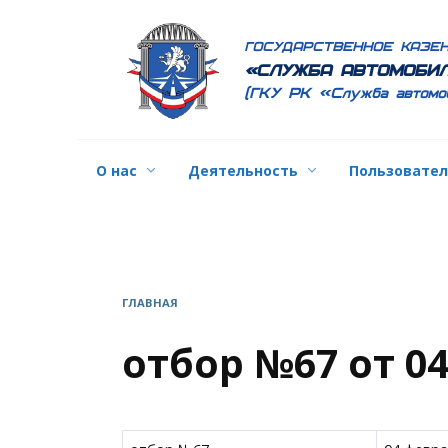
Перейти
к
ГОСУДАРСТВЕННОЕ КАЗЕ
содержанию
«СЛУЖБА АВТОМОБИЛ
(ГКУ РК «Служба автомо
О нас
Деятельность
Пользовате
ГЛАВНАЯ
отбор №67 от 0