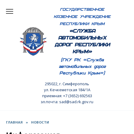
Перейти
ГОСУДАРСТВЕННОЕ
к
КАЗЕННОЕ УЧРЕЖДЕНИЕ
содержанию
РЕСПУБЛИКИ КРЫМ
«СЛУЖБА
АВТОМОБИЛЬНЫХ
ДОРОГ РЕСПУБЛИКИ
КРЫМ»
(ГКУ РК «Служба
автомобильных дорог
Республики Крым»)
295022, г. Симферополь
ул. Кечкеметская 184/1А
приемная: +7 (3652) 692563
эл.почта: sad@sad.rk.gov.ru
ГЛАВНАЯ
»
НОВОСТИ