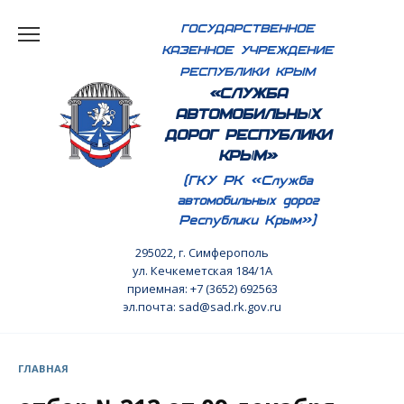
Перейти
ГОСУДАРСТВЕННОЕ
к
КАЗЕННОЕ УЧРЕЖДЕНИЕ
содержанию
РЕСПУБЛИКИ КРЫМ
«СЛУЖБА
АВТОМОБИЛЬНЫХ
ДОРОГ РЕСПУБЛИКИ
КРЫМ»
(ГКУ РК «Служба
автомобильных дорог
Республики Крым»)
295022, г. Симферополь
ул. Кечкеметская 184/1А
приемная: +7 (3652) 692563
эл.почта: sad@sad.rk.gov.ru
ГЛАВНАЯ