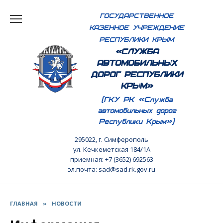
Перейти
ГОСУДАРСТВЕННОЕ
к
КАЗЕННОЕ УЧРЕЖДЕНИЕ
содержанию
РЕСПУБЛИКИ КРЫМ
«СЛУЖБА
АВТОМОБИЛЬНЫХ
ДОРОГ РЕСПУБЛИКИ
КРЫМ»
(ГКУ РК «Служба
автомобильных дорог
Республики Крым»)
295022, г. Симферополь
ул. Кечкеметская 184/1А
приемная: +7 (3652) 692563
эл.почта: sad@sad.rk.gov.ru
ГЛАВНАЯ
»
НОВОСТИ