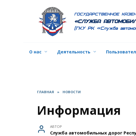
Перейти
к
ГОСУДАРСТВЕННОЕ КАЗЕ
содержанию
«СЛУЖБА АВТОМОБИЛ
(ГКУ РК «Служба автомо
О нас
Деятельность
Пользовате
ГЛАВНАЯ
»
НОВОСТИ
Информация
АВТОР
Служба автомобильных дорог Респ