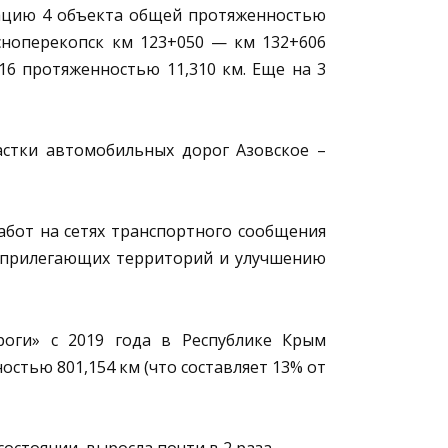
ацию 4 объекта общей протяженностью
сноперекопск км 123+050 — км 132+606
6 протяженностью 11,310 км. Еще на 3
стки автомобильных дорог Азовское –
от на сетях транспортного сообщения
у прилегающих территорий и улучшению
ги» с 2019 года в Республике Крым
стью 801,154 км (что составляет 13% от
стоянии, выросла почти в 2 раза.