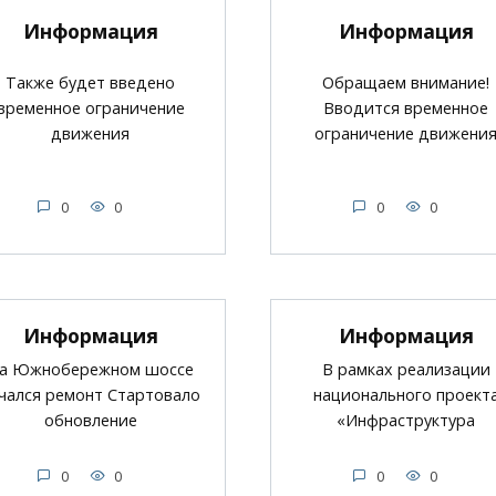
Информация
Информация
Также будет введено
Обращаем внимание!
временное ограничение
Вводится временное
движения
ограничение движени
0
0
0
0
Информация
Информация
а Южнобережном шоссе
В рамках реализации
чался ремонт Стартовало
национального проект
обновление
«Инфраструктура
0
0
0
0