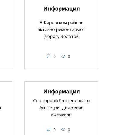
Информация
В Кировском районе
активно ремонтируют
я
дорогу Золотое
0
0
Информация
Со стороны Ялты до плато
а
Ай-Петри движение
временно
0
0