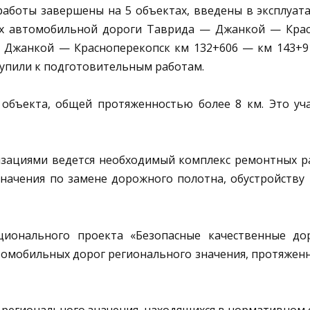
оты завершены на 5 объектах, введены в эксплуат
тках автомобильной дороги Таврида — Джанкой — Кра
 Джанкой — Красноперекопск км 132+606 — км 143+91
упили к подготовительным работам.
екта, общей протяженностью более 8 км. Это уча
циями ведется необходимый комплекс ремонтных раб
начения по замене дорожного полотна, обустройств
ального проекта «Безопасные качественные доро
омобильных дорог регионального значения, протяженно
егионального значения, находящихся в нормативном со