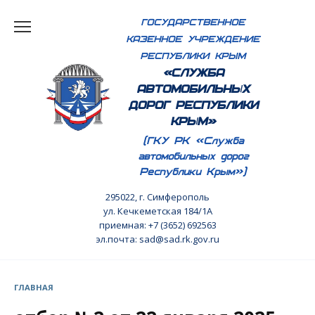
Перейти
ГОСУДАРСТВЕННОЕ
к
КАЗЕННОЕ УЧРЕЖДЕНИЕ
содержанию
РЕСПУБЛИКИ КРЫМ
«СЛУЖБА
АВТОМОБИЛЬНЫХ
ДОРОГ РЕСПУБЛИКИ
КРЫМ»
(ГКУ РК «Служба
автомобильных дорог
Республики Крым»)
295022, г. Симферополь
ул. Кечкеметская 184/1А
приемная: +7 (3652) 692563
эл.почта: sad@sad.rk.gov.ru
ГЛАВНАЯ