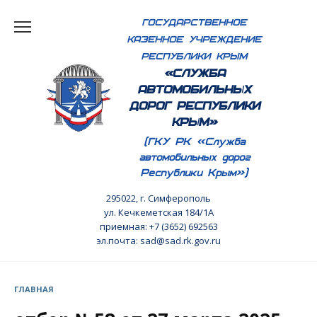
Перейти
ГОСУДАРСТВЕННОЕ
к
КАЗЕННОЕ УЧРЕЖДЕНИЕ
содержанию
РЕСПУБЛИКИ КРЫМ
«СЛУЖБА
АВТОМОБИЛЬНЫХ
ДОРОГ РЕСПУБЛИКИ
КРЫМ»
(ГКУ РК «Служба
автомобильных дорог
Республики Крым»)
295022, г. Симферополь
ул. Кечкеметская 184/1А
приемная: +7 (3652) 692563
эл.почта: sad@sad.rk.gov.ru
ГЛАВНАЯ