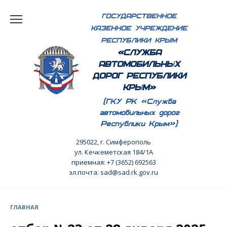
Перейти
ГОСУДАРСТВЕННОЕ
к
КАЗЕННОЕ УЧРЕЖДЕНИЕ
содержанию
РЕСПУБЛИКИ КРЫМ
«СЛУЖБА
АВТОМОБИЛЬНЫХ
ДОРОГ РЕСПУБЛИКИ
КРЫМ»
(ГКУ РК «Служба
автомобильных дорог
Республики Крым»)
295022, г. Симферополь
ул. Кечкеметская 184/1А
приемная: +7 (3652) 692563
эл.почта: sad@sad.rk.gov.ru
ГЛАВНАЯ