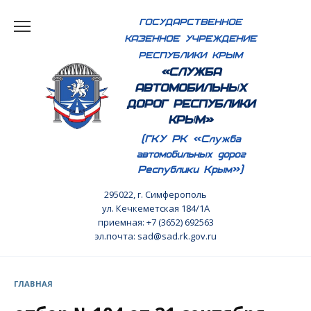
Перейти
ГОСУДАРСТВЕННОЕ
к
КАЗЕННОЕ УЧРЕЖДЕНИЕ
содержанию
РЕСПУБЛИКИ КРЫМ
«СЛУЖБА
АВТОМОБИЛЬНЫХ
ДОРОГ РЕСПУБЛИКИ
КРЫМ»
(ГКУ РК «Служба
автомобильных дорог
Республики Крым»)
295022, г. Симферополь
ул. Кечкеметская 184/1А
приемная: +7 (3652) 692563
эл.почта: sad@sad.rk.gov.ru
ГЛАВНАЯ