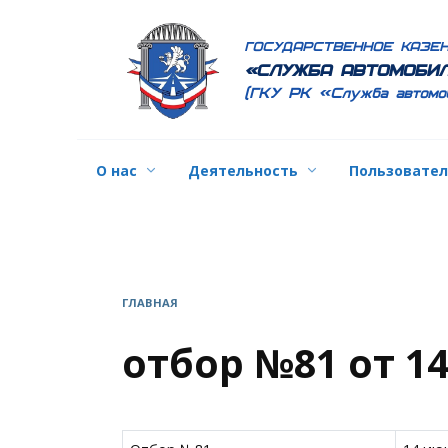
Перейти
к
ГОСУДАРСТВЕННОЕ КАЗЕ
содержанию
«СЛУЖБА АВТОМОБИЛ
(ГКУ РК «Служба автомо
О нас
Деятельность
Пользовате
ГЛАВНАЯ
отбор №81 от 14