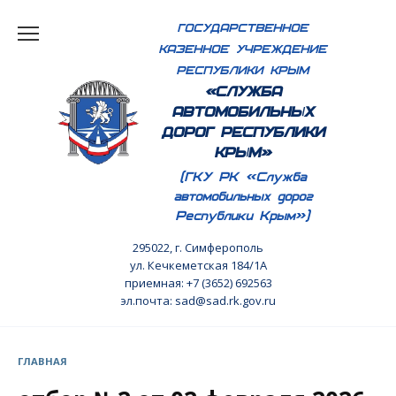
Перейти
ГОСУДАРСТВЕННОЕ
к
КАЗЕННОЕ УЧРЕЖДЕНИЕ
содержанию
РЕСПУБЛИКИ КРЫМ
«СЛУЖБА
АВТОМОБИЛЬНЫХ
ДОРОГ РЕСПУБЛИКИ
КРЫМ»
(ГКУ РК «Служба
автомобильных дорог
Республики Крым»)
295022, г. Симферополь
ул. Кечкеметская 184/1А
приемная: +7 (3652) 692563
эл.почта: sad@sad.rk.gov.ru
ГЛАВНАЯ