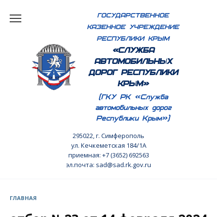
Перейти
ГОСУДАРСТВЕННОЕ
к
КАЗЕННОЕ УЧРЕЖДЕНИЕ
содержанию
РЕСПУБЛИКИ КРЫМ
«СЛУЖБА
АВТОМОБИЛЬНЫХ
ДОРОГ РЕСПУБЛИКИ
КРЫМ»
(ГКУ РК «Служба
автомобильных дорог
Республики Крым»)
295022, г. Симферополь
ул. Кечкеметская 184/1А
приемная: +7 (3652) 692563
эл.почта: sad@sad.rk.gov.ru
ГЛАВНАЯ