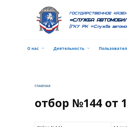
Перейти
к
ГОСУДАРСТВЕННОЕ КАЗЕ
содержанию
«СЛУЖБА АВТОМОБИЛ
(ГКУ РК «Служба автомо
О нас
Деятельность
Пользовате
ГЛАВНАЯ
отбор №144 от 1