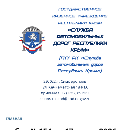
Перейти
ГОСУДАРСТВЕННОЕ
к
КАЗЕННОЕ УЧРЕЖДЕНИЕ
содержанию
РЕСПУБЛИКИ КРЫМ
«СЛУЖБА
АВТОМОБИЛЬНЫХ
ДОРОГ РЕСПУБЛИКИ
КРЫМ»
(ГКУ РК «Служба
автомобильных дорог
Республики Крым»)
295022, г. Симферополь
ул. Кечкеметская 184/1А
приемная: +7 (3652) 692563
эл.почта: sad@sad.rk.gov.ru
ГЛАВНАЯ