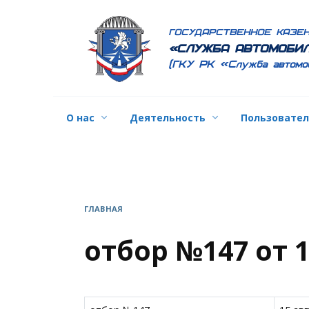
Перейти
к
ГОСУДАРСТВЕННОЕ КАЗЕ
содержанию
«СЛУЖБА АВТОМОБИЛ
(ГКУ РК «Служба автомо
О нас
Деятельность
Пользовате
ГЛАВНАЯ
отбор №147 от 1