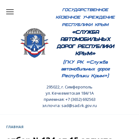
Перейти
ГОСУДАРСТВЕННОЕ
к
КАЗЕННОЕ УЧРЕЖДЕНИЕ
содержанию
РЕСПУБЛИКИ КРЫМ
«СЛУЖБА
АВТОМОБИЛЬНЫХ
ДОРОГ РЕСПУБЛИКИ
КРЫМ»
(ГКУ РК «Служба
автомобильных дорог
Республики Крым»)
295022, г. Симферополь
ул. Кечкеметская 184/1А
приемная: +7 (3652) 692563
эл.почта: sad@sad.rk.gov.ru
ГЛАВНАЯ