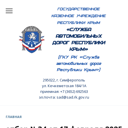
Перейти
ГОСУДАРСТВЕННОЕ
к
КАЗЕННОЕ УЧРЕЖДЕНИЕ
содержанию
РЕСПУБЛИКИ КРЫМ
«СЛУЖБА
АВТОМОБИЛЬНЫХ
ДОРОГ РЕСПУБЛИКИ
КРЫМ»
(ГКУ РК «Служба
автомобильных дорог
Республики Крым»)
295022, г. Симферополь
ул. Кечкеметская 184/1А
приемная: +7 (3652) 692563
эл.почта: sad@sad.rk.gov.ru
ГЛАВНАЯ