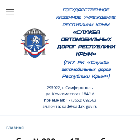
Перейти
ГОСУДАРСТВЕННОЕ
к
КАЗЕННОЕ УЧРЕЖДЕНИЕ
содержанию
РЕСПУБЛИКИ КРЫМ
«СЛУЖБА
АВТОМОБИЛЬНЫХ
ДОРОГ РЕСПУБЛИКИ
КРЫМ»
(ГКУ РК «Служба
автомобильных дорог
Республики Крым»)
295022, г. Симферополь
ул. Кечкеметская 184/1А
приемная: +7 (3652) 692563
эл.почта: sad@sad.rk.gov.ru
ГЛАВНАЯ