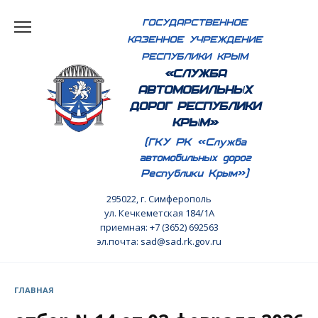
Перейти
ГОСУДАРСТВЕННОЕ
к
КАЗЕННОЕ УЧРЕЖДЕНИЕ
содержанию
РЕСПУБЛИКИ КРЫМ
«СЛУЖБА
АВТОМОБИЛЬНЫХ
ДОРОГ РЕСПУБЛИКИ
КРЫМ»
(ГКУ РК «Служба
автомобильных дорог
Республики Крым»)
295022, г. Симферополь
ул. Кечкеметская 184/1А
приемная: +7 (3652) 692563
эл.почта: sad@sad.rk.gov.ru
ГЛАВНАЯ