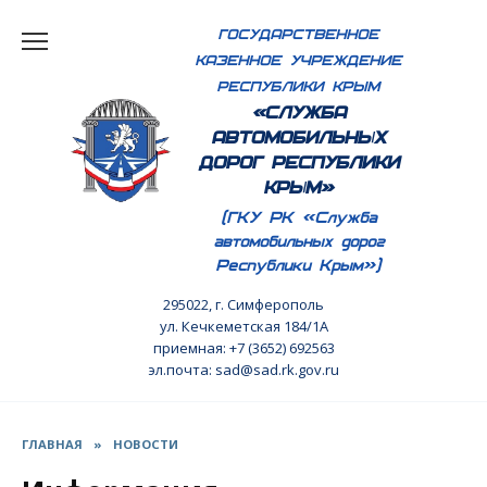
Перейти
ГОСУДАРСТВЕННОЕ
к
КАЗЕННОЕ УЧРЕЖДЕНИЕ
содержанию
РЕСПУБЛИКИ КРЫМ
«СЛУЖБА
АВТОМОБИЛЬНЫХ
ДОРОГ РЕСПУБЛИКИ
КРЫМ»
(ГКУ РК «Служба
автомобильных дорог
Республики Крым»)
295022, г. Симферополь
ул. Кечкеметская 184/1А
приемная: +7 (3652) 692563
эл.почта: sad@sad.rk.gov.ru
ГЛАВНАЯ
»
НОВОСТИ