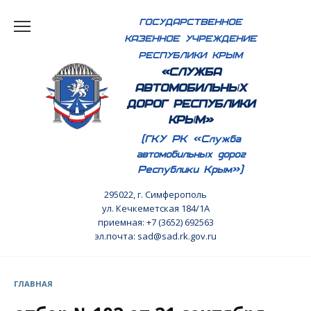
Перейти
ГОСУДАРСТВЕННОЕ
к
КАЗЕННОЕ УЧРЕЖДЕНИЕ
содержанию
РЕСПУБЛИКИ КРЫМ
«СЛУЖБА
АВТОМОБИЛЬНЫХ
ДОРОГ РЕСПУБЛИКИ
КРЫМ»
(ГКУ РК «Служба
автомобильных дорог
Республики Крым»)
295022, г. Симферополь
ул. Кечкеметская 184/1А
приемная: +7 (3652) 692563
эл.почта: sad@sad.rk.gov.ru
ГЛАВНАЯ