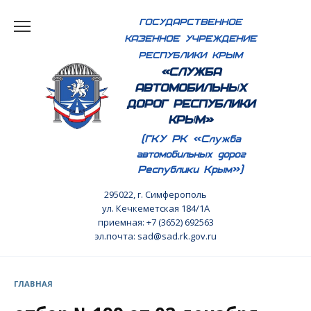
Перейти
ГОСУДАРСТВЕННОЕ
к
КАЗЕННОЕ УЧРЕЖДЕНИЕ
содержанию
РЕСПУБЛИКИ КРЫМ
«СЛУЖБА
АВТОМОБИЛЬНЫХ
ДОРОГ РЕСПУБЛИКИ
КРЫМ»
(ГКУ РК «Служба
автомобильных дорог
Республики Крым»)
295022, г. Симферополь
ул. Кечкеметская 184/1А
приемная: +7 (3652) 692563
эл.почта: sad@sad.rk.gov.ru
ГЛАВНАЯ