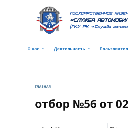
Перейти
к
ГОСУДАРСТВЕННОЕ КАЗЕ
содержанию
«СЛУЖБА АВТОМОБИЛ
(ГКУ РК «Служба автомо
О нас
Деятельность
Пользовате
ГЛАВНАЯ
отбор №56 от 0