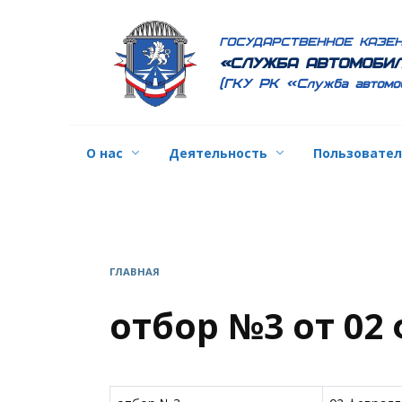
Перейти
к
ГОСУДАРСТВЕННОЕ КАЗЕ
содержанию
«СЛУЖБА АВТОМОБИЛ
(ГКУ РК «Служба автомо
О нас
Деятельность
Пользовате
ГЛАВНАЯ
отбор №3 от 02