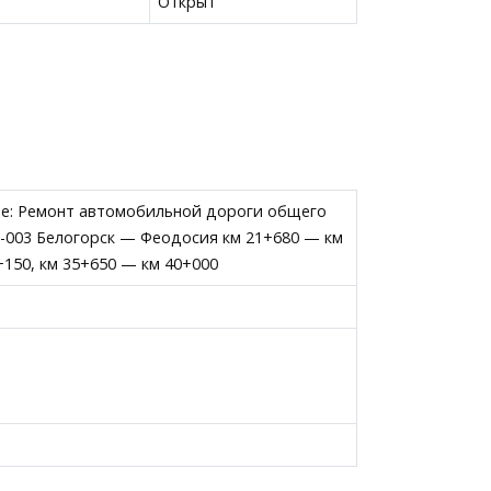
Открыт
те: Ремонт автомобильной дороги общего
К-003 Белогорск — Феодосия км 21+680 — км
+150, км 35+650 — км 40+000