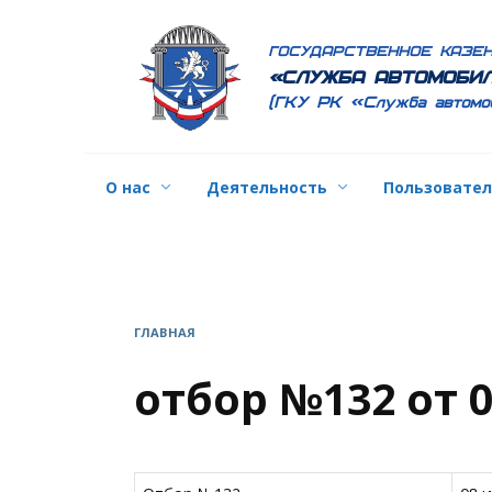
Перейти
к
ГОСУДАРСТВЕННОЕ КАЗЕ
содержанию
«СЛУЖБА АВТОМОБИЛ
(ГКУ РК «Служба автомо
О нас
Деятельность
Пользовате
ГЛАВНАЯ
отбор №132 от 0