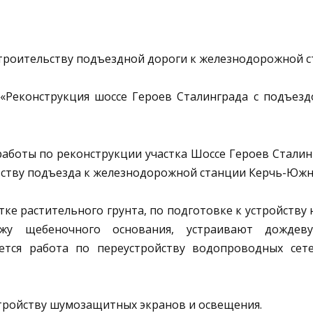
троительству подъездной дороги к железнодорожной с
еконструкция шоссе Героев Сталинграда с подъезд
оты по реконструкции участка Шоссе Героев Сталинг
ьству подъезда к железнодорожной станции Керчь-Южна
 растительного грунта, по подготовке к устройству н
ажу щебеночного основания, устраивают дождев
ется работа по переустройству водопроводных сет
ройству шумозащитных экранов и освещения.