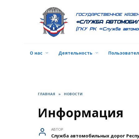
Перейти
к
ГОСУДАРСТВЕННОЕ КАЗЕ
содержанию
«СЛУЖБА АВТОМОБИЛ
(ГКУ РК «Служба автомо
О нас
Деятельность
Пользовате
ГЛАВНАЯ
»
НОВОСТИ
Информация
АВТОР
Служба автомобильных дорог Респ