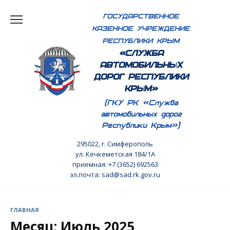
Перейти
ГОСУДАРСТВЕННОЕ
к
КАЗЕННОЕ УЧРЕЖДЕНИЕ
содержанию
РЕСПУБЛИКИ КРЫМ
«СЛУЖБА
АВТОМОБИЛЬНЫХ
ДОРОГ РЕСПУБЛИКИ
КРЫМ»
(ГКУ РК «Служба
автомобильных дорог
Республики Крым»)
295022, г. Симферополь
ул. Кечкеметская 184/1А
приемная: +7 (3652) 692563
эл.почта: sad@sad.rk.gov.ru
ГЛАВНАЯ
Месяц:
Июль 2025