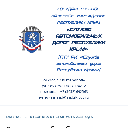
Перейти
ГОСУДАРСТВЕННОЕ
к
КАЗЕННОЕ УЧРЕЖДЕНИЕ
содержанию
РЕСПУБЛИКИ КРЫМ
«СЛУЖБА
АВТОМОБИЛЬНЫХ
ДОРОГ РЕСПУБЛИКИ
КРЫМ»
(ГКУ РК «Служба
автомобильных дорог
Республики Крым»)
295022, г. Симферополь
ул. Кечкеметская 184/1А
приемная: +7 (3652) 692563
эл.почта: sad@sad.rk.gov.ru
ГЛАВНАЯ
»
ОТБОР №99 ОТ 04 АВГУСТА 2023 ГОДА