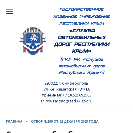
Перейти
ГОСУДАРСТВЕННОЕ
к
КАЗЕННОЕ УЧРЕЖДЕНИЕ
содержанию
РЕСПУБЛИКИ КРЫМ
«СЛУЖБА
АВТОМОБИЛЬНЫХ
ДОРОГ РЕСПУБЛИКИ
КРЫМ»
(ГКУ РК «Служба
автомобильных дорог
Республики Крым»)
295022, г. Симферополь
ул. Кечкеметская 184/1А
приемная: +7 (3652) 692563
эл.почта: sad@sad.rk.gov.ru
ГЛАВНАЯ
»
ОТБОР №290 ОТ 22 ДЕКАБРЯ 2023 ГОДА