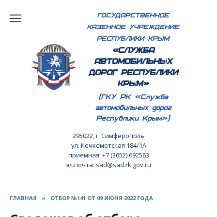
Перейти
ГОСУДАРСТВЕННОЕ
к
КАЗЕННОЕ УЧРЕЖДЕНИЕ
содержанию
РЕСПУБЛИКИ КРЫМ
«СЛУЖБА
АВТОМОБИЛЬНЫХ
ДОРОГ РЕСПУБЛИКИ
КРЫМ»
(ГКУ РК «Служба
автомобильных дорог
Республики Крым»)
295022, г. Симферополь
ул. Кечкеметская 184/1А
приемная: +7 (3652) 692563
эл.почта: sad@sad.rk.gov.ru
ГЛАВНАЯ
»
ОТБОР №141 ОТ 09 ИЮНЯ 2022 ГОДА