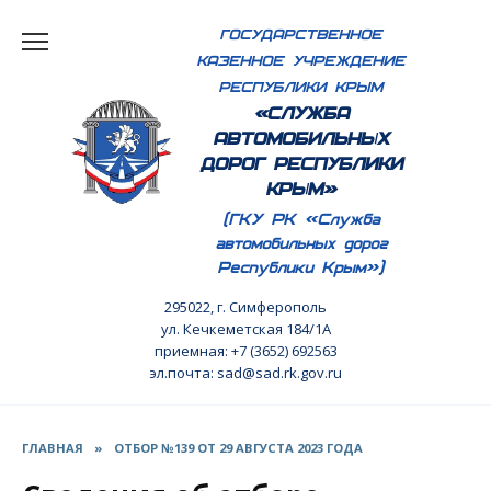
Перейти
ГОСУДАРСТВЕННОЕ
к
КАЗЕННОЕ УЧРЕЖДЕНИЕ
содержанию
РЕСПУБЛИКИ КРЫМ
«СЛУЖБА
АВТОМОБИЛЬНЫХ
ДОРОГ РЕСПУБЛИКИ
КРЫМ»
(ГКУ РК «Служба
автомобильных дорог
Республики Крым»)
295022, г. Симферополь
ул. Кечкеметская 184/1А
приемная: +7 (3652) 692563
эл.почта: sad@sad.rk.gov.ru
ГЛАВНАЯ
»
ОТБОР №139 ОТ 29 АВГУСТА 2023 ГОДА