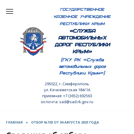
Перейти
ГОСУДАРСТВЕННОЕ
к
КАЗЕННОЕ УЧРЕЖДЕНИЕ
содержанию
РЕСПУБЛИКИ КРЫМ
«СЛУЖБА
АВТОМОБИЛЬНЫХ
ДОРОГ РЕСПУБЛИКИ
КРЫМ»
(ГКУ РК «Служба
автомобильных дорог
Республики Крым»)
295022, г. Симферополь
ул. Кечкеметская 184/1А
приемная: +7 (3652) 692563
эл.почта: sad@sad.rk.gov.ru
ГЛАВНАЯ
»
ОТБОР №103 ОТ 04 АВГУСТА 2023 ГОДА