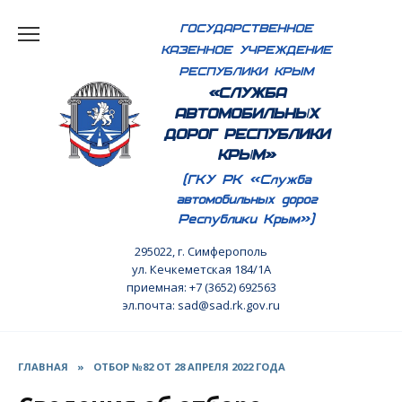
Перейти
ГОСУДАРСТВЕННОЕ
к
КАЗЕННОЕ УЧРЕЖДЕНИЕ
содержанию
РЕСПУБЛИКИ КРЫМ
«СЛУЖБА
АВТОМОБИЛЬНЫХ
ДОРОГ РЕСПУБЛИКИ
КРЫМ»
(ГКУ РК «Служба
автомобильных дорог
Республики Крым»)
295022, г. Симферополь
ул. Кечкеметская 184/1А
приемная: +7 (3652) 692563
эл.почта: sad@sad.rk.gov.ru
ГЛАВНАЯ
»
ОТБОР №82 ОТ 28 АПРЕЛЯ 2022 ГОДА