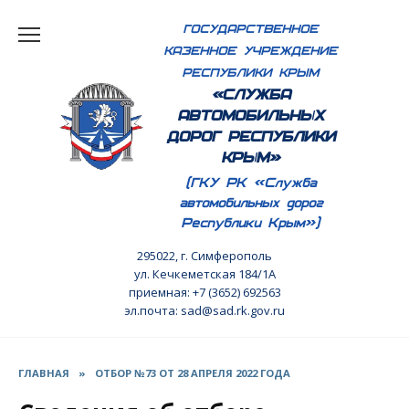
Перейти
ГОСУДАРСТВЕННОЕ
к
КАЗЕННОЕ УЧРЕЖДЕНИЕ
содержанию
РЕСПУБЛИКИ КРЫМ
«СЛУЖБА
АВТОМОБИЛЬНЫХ
ДОРОГ РЕСПУБЛИКИ
КРЫМ»
(ГКУ РК «Служба
автомобильных дорог
Республики Крым»)
295022, г. Симферополь
ул. Кечкеметская 184/1А
приемная: +7 (3652) 692563
эл.почта: sad@sad.rk.gov.ru
ГЛАВНАЯ
»
ОТБОР №73 ОТ 28 АПРЕЛЯ 2022 ГОДА