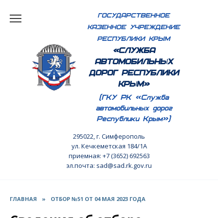
Перейти
ГОСУДАРСТВЕННОЕ
к
КАЗЕННОЕ УЧРЕЖДЕНИЕ
содержанию
РЕСПУБЛИКИ КРЫМ
«СЛУЖБА
АВТОМОБИЛЬНЫХ
ДОРОГ РЕСПУБЛИКИ
КРЫМ»
(ГКУ РК «Служба
автомобильных дорог
Республики Крым»)
295022, г. Симферополь
ул. Кечкеметская 184/1А
приемная: +7 (3652) 692563
эл.почта: sad@sad.rk.gov.ru
ГЛАВНАЯ
»
ОТБОР №51 ОТ 04 МАЯ 2023 ГОДА