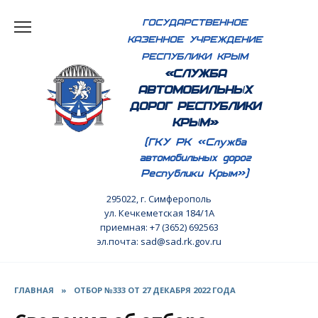
Перейти
ГОСУДАРСТВЕННОЕ
к
КАЗЕННОЕ УЧРЕЖДЕНИЕ
содержанию
РЕСПУБЛИКИ КРЫМ
«СЛУЖБА
АВТОМОБИЛЬНЫХ
ДОРОГ РЕСПУБЛИКИ
КРЫМ»
(ГКУ РК «Служба
автомобильных дорог
Республики Крым»)
295022, г. Симферополь
ул. Кечкеметская 184/1А
приемная: +7 (3652) 692563
эл.почта: sad@sad.rk.gov.ru
ГЛАВНАЯ
»
ОТБОР №333 ОТ 27 ДЕКАБРЯ 2022 ГОДА