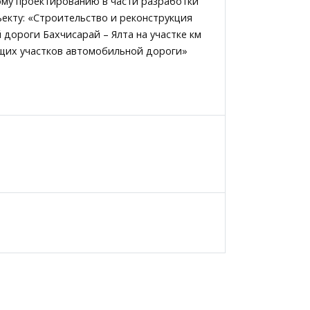
ому проектированию в части разработки
екту: «Строительство и реконструкция
ороги Бахчисарай – Ялта на участке км
ющих участков автомобильной дороги»