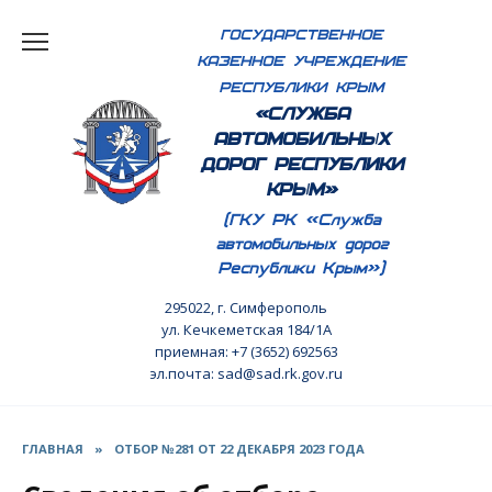
Перейти
ГОСУДАРСТВЕННОЕ
к
КАЗЕННОЕ УЧРЕЖДЕНИЕ
содержанию
РЕСПУБЛИКИ КРЫМ
«СЛУЖБА
АВТОМОБИЛЬНЫХ
ДОРОГ РЕСПУБЛИКИ
КРЫМ»
(ГКУ РК «Служба
автомобильных дорог
Республики Крым»)
295022, г. Симферополь
ул. Кечкеметская 184/1А
приемная: +7 (3652) 692563
эл.почта: sad@sad.rk.gov.ru
ГЛАВНАЯ
»
ОТБОР №281 ОТ 22 ДЕКАБРЯ 2023 ГОДА